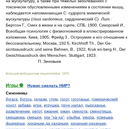
на мускулатуру, а также при тяжелых заболеваниях с
токсически обусловленными изменениями в состоянии мышц
наблюдается напоминающая С. судорога мимической
мускулатуры (risus sardonieus, сардонический С).
Лит.:
Бергсон Г., Смех в жизни и на сцепе, СПБ, 1900; Сикорский И.,
Всеобщая психология с физиогномикой в иллюстрированном
изложении, Киев, 1905; Фрейд 3., Остроумие и его отношение к
бессознательному, Москва, 192 5; Kirchhoff Th., Der Ge-
sicntsausdruclc und seine Bahnen, В., 1922; Kruk en-berg H., Der
Gesichtsausdruck des Menschen, Stuttgart, 1923.
П. Зиновьев.
Большая медицинская энциклопедия
.
1970
.
Игры ⚽
Нужно сделать НИР?
Синонимы
:
бугага
,
бугога
,
гелазм
,
глум
,
гогот
,
гоготанье
,
гомерический
хохот
,
забава
,
игра
,
игрушка
,
прун напал
,
пырсканье
,
развлечение
,
регот
,
ржание
,
ржач
,
смехота
,
смехотища
,
смешинка
,
смешок
,
три "ха-ха"
,
улыбка
,
умора
,
усмешка
,
фырканье
,
хиханьки да хаханьки
,
хиханьки-хаханьки
,