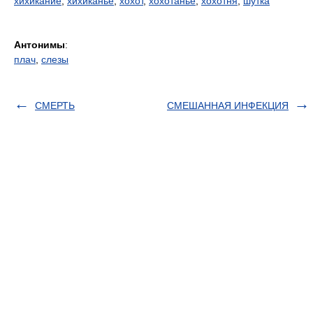
хихикание
,
хихиканье
,
хохот
,
хохотанье
,
хохотня
,
шутка
Антонимы
:
плач
,
слезы
СМЕРТЬ
СМЕШАННАЯ ИНФЕКЦИЯ