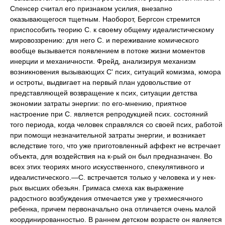
Спенсер считал его признаком усилия, внезапно
оказывающегося тщетным. Наоборот, Бергсон стремится
приспособить теорию С. к своему общему идеалистическому
мировоззрению: для него С. и переживание комического
вообще вызывается появлением в потоке жизни моментов
инерции и механичности. Фрейд, анализируя механизм
возникновения вызывающих С' псих, ситуаций комизма, юмора
и остроты, выдвигает на первый план удовольствие от
представляющей возвращение к псих, ситуации детства
экономии затраты энергии: по его-мнению, приятное
настроение при С. является репродукцией псих. состояний
того периода, когда человек справлялся со своей псих, работой
при помощи незначительной затраты энергии, и возникает
вследствие того, что уже приготовленный аффект не встречает
объекта, для воздействия на к-рый он был предназначен. Во
всех этих теориях много искусственного, спекулятивного и
идеалистического.—С. встречается только у человека и у нек-
рых высших обезьян. Гримаса смеха как выражение
радостного возбуждения отмечается уже у трехмесячного
ребенка, причем первоначально она отличается очень малой
координированностыо. В раннем детском возрасте он является