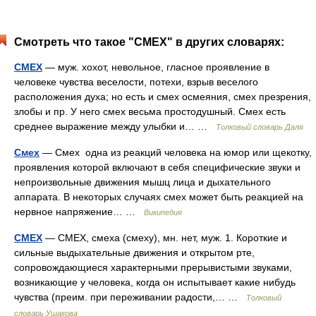
Смотреть что такое "СМЕХ" в других словарях:
СМЕХ
— муж. хохот, невольное, гласное проявление в
человеке чувства веселости, потехи, взрыв веселого
расположения духа; но есть и смех осмеяния, смех презрения,
злобы и пр. У него смех весьма простодушный. Смех есть
среднее выражение между улыбки и… …
Толковый словарь Даля
Смех
— Смех одна из реакций человека на юмор или щекотку,
проявления которой включают в себя специфические звуки и
непроизвольные движения мышц лица и дыхательного
аппарата. В некоторых случаях смех может быть реакцией на
нервное напряжение… …
Википедия
СМЕХ
— СМЕХ, смеха (смеху), мн. нет, муж. 1. Короткие и
сильные выдыхательные движения и открытом рте,
сопровождающиеся характерными прерывистыми звуками,
возникающие у человека, когда он испытывает какие нибудь
чувства (преим. при переживании радости,… …
Толковый
словарь Ушакова