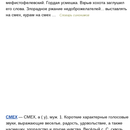
мефистофелевский. Гордая усмешка. Взрыв хохота заглушил
его слова. Злорадное ржание недоброжелателей... выставлять
на смех, курам на смех …
Словарь синонимов
СМЕХ
— СМЕХ, а ( у), муж. 1. Короткие характерные голосовые
звуки, выражающие веселье, радость, удовольствие, а также
насмешку, злорадство и другие чувства. Весёлый с. С. сквозь