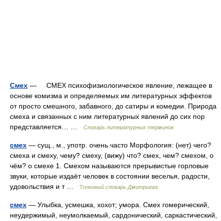
Смех
— СМЕХ психофизиологическое явление, лежащее в
основе комизма и определяемых им литературных эффектов
от просто смешного, забавного, до сатиры и комедии. Природа
смеха и связанных с ним литературных явлений до сих пор
представляется… …
Словарь литературных терминов
смех
— сущ., м., употр. очень часто Морфология: (нет) чего?
смеха и смеху, чему? смеху, (вижу) что? смех, чем? смехом, о
чём? о смехе 1. Смехом называются прерывистые горловые
звуки, которые издаёт человек в состоянии веселья, радости,
удовольствия и т …
Толковый словарь Дмитриева
смех
— Улыбка, усмешка, хохот; умора. Смех гомерический,
неудержимый, неумолкаемый, сардонический, саркастический,