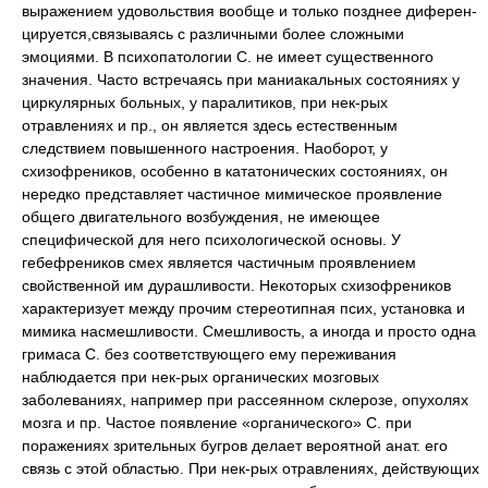
выражением удовольствия вообще и только позднее диферен-
цируется,связываясь с различными более сложными
эмоциями. В психопатологии С. не имеет существенного
значения. Часто встречаясь при маниакальных состояниях у
циркулярных больных, у паралитиков, при нек-рых
отравлениях и пр., он является здесь естественным
следствием повышенного настроения. Наоборот, у
схизофреников, особенно в кататонических состояниях, он
нередко представляет частичное мимическое проявление
общего двигательного возбуждения, не имеющее
специфической для него психологической основы. У
гебефреников смех является частичным проявлением
свойственной им дурашливости. Некоторых схизофреников
характеризует между прочим стереотипная псих, установка и
мимика насмешливости. Смешливость, а иногда и просто одна
гримаса С. без соответствующего ему переживания
наблюдается при нек-рых органических мозговых
заболеваниях, например при рассеянном склерозе, опухолях
мозга и пр. Частое появление «органического» С. при
поражениях зрительных бугров делает вероятной анат. его
связь с этой областью. При нек-рых отравлениях, действующих