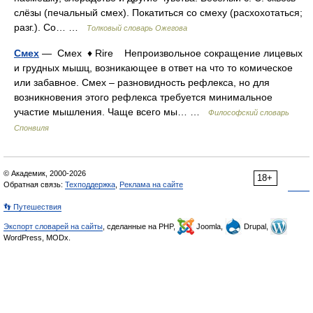
слёзы (печальный смех). Покатиться со смеху (расхохотаться;
разг.). Со… …
Толковый словарь Ожегова
Смех
— Смех ♦ Rire Непроизвольное сокращение лицевых
и грудных мышц, возникающее в ответ на что то комическое
или забавное. Смех – разновидность рефлекса, но для
возникновения этого рефлекса требуется минимальное
участие мышления. Чаще всего мы… …
Философский словарь
Спонвиля
© Академик, 2000-2026
18+
Обратная связь:
Техподдержка
,
Реклама на сайте
👣 Путешествия
Экспорт словарей на сайты
, сделанные на PHP,
Joomla,
Drupal,
WordPress, MODx.