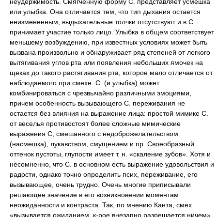
неудержимость. Смягченную форму С. представляет усмешка
или улыбка. Она отличается тем, что тип дыхания остается
неизмененным, выдыхательные толчки отсутствуют и в С.
принимает участие только лицо. Улыбка в общем соответствует
меньшему возбуждению, при известных условиях может быть
вызвана произвольно и обнаруживает ряд степеней от легкого
вытягивания углов рта или появления небольших ямочек на
щеках до такого растягивания рта, которое мало отличается от
наблюдаемого при смехе. С. (и улыбка) может
комбинироваться с чрезвычайно различными эмоциями,
причем особенность вызывающего С. переживания не
остается без влияния на выражение лица: простой мимике С.
от веселья противостоят более сложные мимические
выражения С, смешанного с недоброжелательством
(насмешка), лукавством, смущением и пр. Своеобразный
оттенок пустоты, глупости имеет т. н. «скаление зубов». Хотя и
несомненно, что С. в основном есть выражение удовольствия и
радости, однако точно определить псих, переживание, его
вызывающее, очень трудно. Очень многие приписывали
решающее значение в его возникновении моментам
неожиданности и контраста. Так, по мнению Канта, смех
«вызывается ожиданием, к-рое внезапно разрешается ничем».