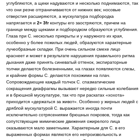
углубляются, а щеки надуваются и несколько поднимаются, так
что они резче отграничиваются от нижних век; носовые
отверстия расширяются, а мускулатура подбородка
напрягается и
2»
3fr
контуры его заостряются, причем на
границе между щеками и подбородком образуются углубления.
Глаза при С. несколько прикрыты и у наружного их края,
особенно у более пожилых людей, образуются характерные
лучеобразные складки. При очень сильном смехе лицо
краснеет и может в результате нарушения правильного ритма
дыхания даже принять синеватый оттенок, экспираторные
толчки делаются болезненными, на глазах появляются слезы,
и крайние формы С. делаются похожими на плач.
Сопровождающие каждый толчок С. спазматические
сокращения диафрагмы вызывают нередко сильные колебания
и в брюшной мускулатуре, так что при раскатах «хохота»
приходится «держаться за живот». Особенно у жирных людей с
дряблой мускулатурой С. выражается иногда почти
исключительно сотрясениями брюшных покровов, тогда как
сопутствующие мимические движения ожирелого лица
оказываются мало заметными. Характерным для С. в его
выраженных формах являются его непроизвольность и